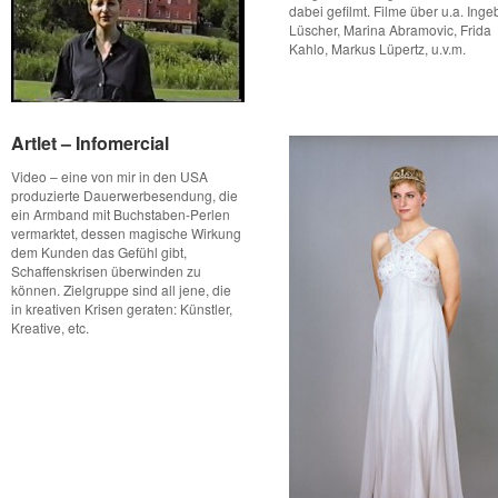
dabei gefilmt. Filme über u.a. Inge
Lüscher, Marina Abramovic, Frida
Kahlo, Markus Lüpertz, u.v.m.
Artlet – Infomercial
Artlet – Infomercial
Video – eine von mir in den USA
produzierte Dauerwerbesendung, die
ein Armband mit Buchstaben-Perlen
vermarktet, dessen magische Wirkung
dem Kunden das Gefühl gibt,
Schaffenskrisen überwinden zu
können. Zielgruppe sind all jene, die
in kreativen Krisen geraten: Künstler,
Kreative, etc.