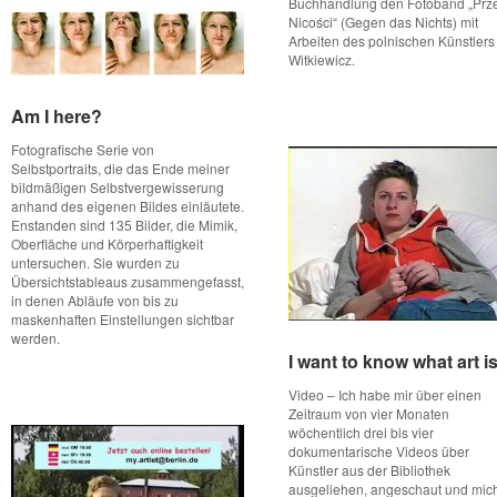
Buchhandlung den Fotoband „Prz
Nicości“ (Gegen das Nichts) mit
Arbeiten des polnischen Künstlers
Witkiewicz.
Am I here?
Am I here?
Fotografische Serie von
Selbstportraits, die das Ende meiner
bildmäßigen Selbstvergewisserung
anhand des eigenen Bildes einläutete.
Enstanden sind 135 Bilder, die Mimik,
Oberfläche und Körperhaftigkeit
untersuchen. Sie wurden zu
Übersichtstableaus zusammengefasst,
in denen Abläufe von bis zu
maskenhaften Einstellungen sichtbar
werden.
I want to know what art i
I want to know what art i
Video – Ich habe mir über einen
Zeitraum von vier Monaten
wöchentlich drei bis vier
dokumentarische Videos über
Künstler aus der Bibliothek
ausgeliehen, angeschaut und mic