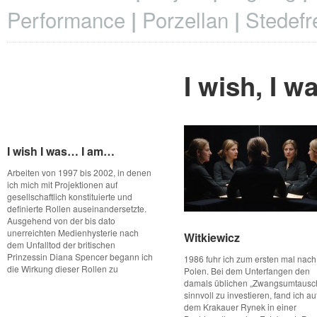
Performance
Porzellan
Stedefr
I wish, I w
I wish I was… I am…
I wish I was… I am…
Arbeiten von 1997 bis 2002, in denen
ich mich mit Projektionen auf
gesellschaftlich konstituierte und
definierte Rollen auseinandersetzte.
Ausgehend von der bis dato
unerreichten Medienhysterie nach
Witkiewicz
Witkiewicz
dem Unfalltod der britischen
Prinzessin Diana Spencer begann ich
1986 fuhr ich zum ersten mal nach
die Wirkung dieser Rollen zu
Polen. Bei dem Unterfangen den
damals üblichen „Zwangsumtausc
sinnvoll zu investieren, fand ich au
dem Krakauer Rynek in einer