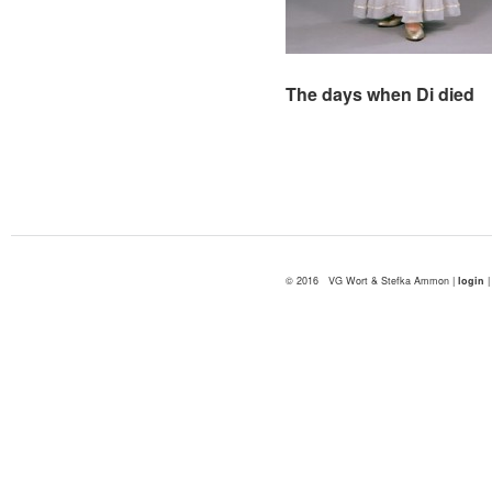
The days when Di died
The days when Di died
© 2016 VG Wort & Stefka Ammon |
login