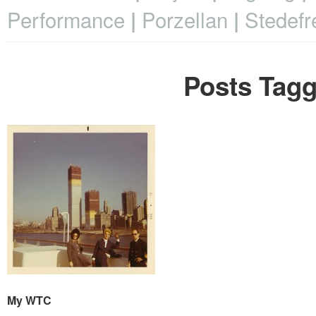
Performance
Porzellan
Stedefr
Posts Tagg
My WTC
My WTC