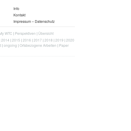
Info
Kontakt
Impressum – Datenschutz
My WTC
Perspektiven
Übersicht
2014
2015
2016
2017
2018
2019
2020
t
ongoing
Ortsbezogene Arbeiten
Paper