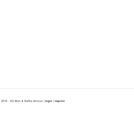
 2016 VG Wort & Stefka Ammon |
login
|
imprint