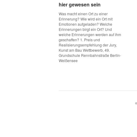
hier gewesen sein
hier gewesen sein
Was macht einen Ort zu einer
Erinnerung? Wie wird ein Ort mit
Emotionen aufgeladen? Welche
Erinnerungen birgt ein Ort? Und
welche Erinnerungen werden auf ihm
geschaffen? 1. Preis und
Realisierungsempfehlung der Jury,
Kunst am Bau Wettbewerb, 49.
Grundschule Rennbahnstraße Berlin-
Weißensee
©