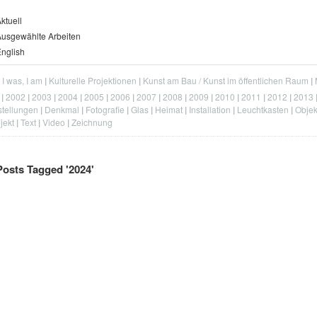
ktuell
usgewählte Arbeiten
nglish
, I was, I am
Kulturelle Projektionen
Kunst am Bau / Kunst im öffentlichen Raum
2002
2003
2004
2005
2006
2007
2008
2009
2010
2011
2012
2013
tellungen
Denkmal
Fotografie
Glas
Heimat
Installation
Leuchtkasten
Objek
jekt
Text
Video
Zeichnung
Posts Tagged '
2024
'