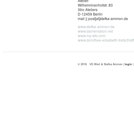
Atelier:
Wilhelminenhofstr. 83
Xtro Ateliers
D-12459 Berlin
mail || post[at]stefka-ammon.de
www.stefka-ammon.de
www.damensalon.net
www.my-wtc.com
www.dorothee-elisabeth-tretschlaf
© 2016 VG Wort & Stefka Ammon |
login