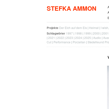
STEFKA AMMON
A
A
E
Projekte
Der Elch auf dem Eis
Heimat
I wish
Schlagwörter
1997
1998
1999
2000
2001
2021
2022
2023
2024
2025
Audio
Auss
Cut
Performance
Porzellan
Stedefreund Pro