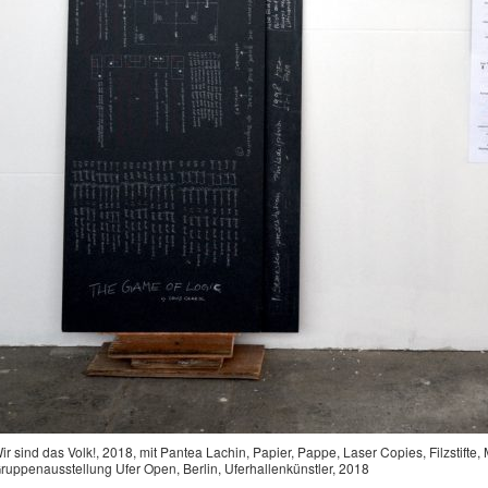
ir sind das Volk!, 2018, mit Pantea Lachin, Papier, Pappe, Laser Copies, Filzstift
ruppenausstellung Ufer Open, Berlin, Uferhallenkünstler, 2018