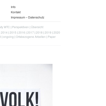
Info
Kontakt
Impressum – Datenschutz
My WTC
Perspektiven
Übersicht
2014
2015
2016
2017
2018
2019
2020
t
ongoing
Ortsbezogene Arbeiten
Paper