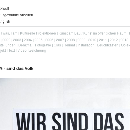
ktuell
usgewählte Arbeiten
nglish
, I was, I am
Kulturelle Projektionen
Kunst am Bau / Kunst im öffentlichen Raum
2002
2003
2004
2005
2006
2007
2008
2009
2010
2011
2012
2013
tellungen
Denkmal
Fotografie
Glas
Heimat
Installation
Leuchtkasten
Objek
jekt
Text
Video
Zeichnung
Wir sind das Volk