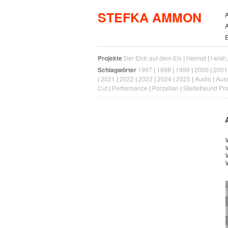
STEFKA AMMON
A
A
E
Projekte
Der Elch auf dem Eis
Heimat
I wish
Schlagwörter
1997
1998
1999
2000
2001
2021
2022
2023
2024
2025
Audio
Auss
Cut
Performance
Porzellan
Stedefreund Pro