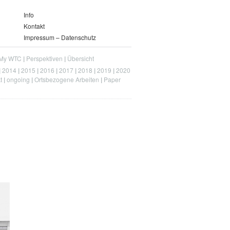
Info
Kontakt
Impressum – Datenschutz
My WTC
Perspektiven
Übersicht
2014
2015
2016
2017
2018
2019
2020
t
ongoing
Ortsbezogene Arbeiten
Paper