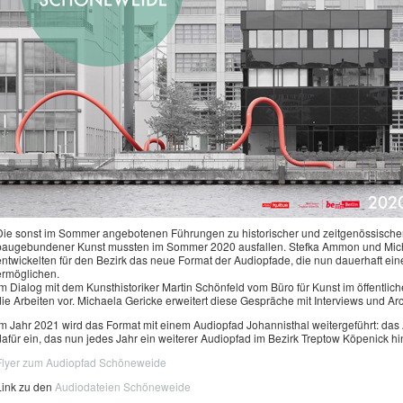
Die sonst im Sommer angebotenen Führungen zu historischer und zeitgenössischer
baugebundener Kunst mussten im Sommer 2020 ausfallen. Stefka Ammon und Michae
entwickelten für den Bezirk das neue Format der Audiopfade, die nun dauerhaft ein
ermöglichen.
Im Dialog mit dem Kunsthistoriker Martin Schönfeld vom Büro für Kunst im öffentlic
die Arbeiten vor. Michaela Gericke erweitert diese Gespräche mit Interviews und Ar
Im Jahr 2021 wird das Format mit einem Audiopfad Johannisthal weitergeführt: das A
dafür ein, das nun jedes Jahr ein weiterer Audiopfad im Bezirk Treptow Köpenick 
Flyer zum Audiopfad Schöneweide
Link zu den
Audiodateien Schöneweide