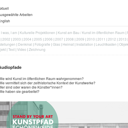
ktuell
usgewählte Arbeiten
nglish
, I was, I am
Kulturelle Projektionen
Kunst am Bau / Kunst im öffentlichen Raum
2002
2003
2004
2005
2006
2007
2008
2009
2010
2011
2012
2013
tellungen
Denkmal
Fotografie
Glas
Heimat
Installation
Leuchtkasten
Objek
jekt
Text
Video
Zeichnung
Audiopfade
Wie wird Kunst im öffentlichen Raum wahrgenommen?
Wie vermittelt sich der zeithistorische Kontext der Kunstwerke?
Wer sind oder waren die Künstler*innen?
Wie haben sie gearbeitet?