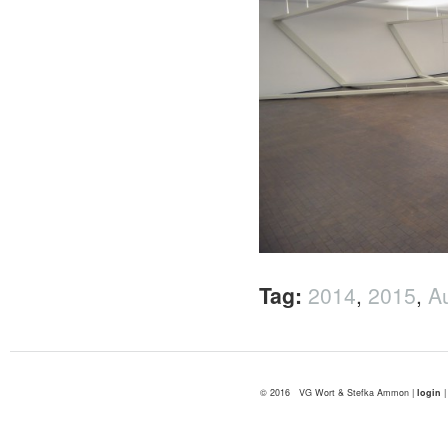
Tag:
2014
,
2015
,
A
© 2016 VG Wort & Stefka Ammon |
login