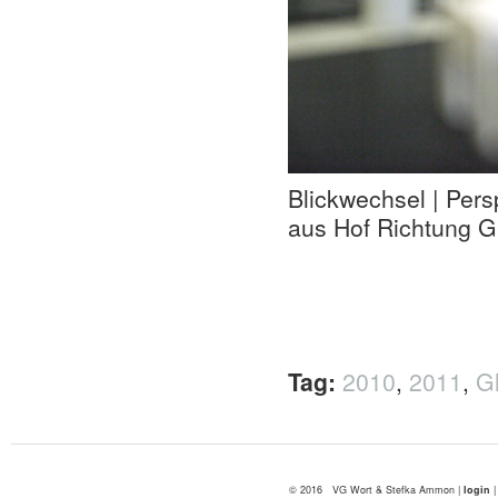
Blickwechsel | Pers
aus Hof Richtung 
Tag:
2010
,
2011
,
G
© 2016 VG Wort & Stefka Ammon |
login